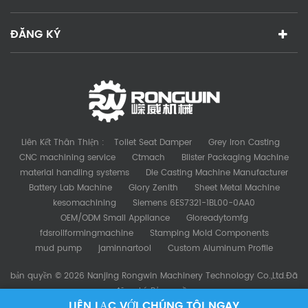
ĐĂNG KÝ
Liên Kết Thân Thiện :
Toilet Seat Damper
Grey Iron Casting
CNC machining service
Ctmach
Blister Packaging Machine
material handling systems
Die Casting Machine Manufacturer
Battery Lab Machine
Glory Zenith
Sheet Metal Machine
kesomachining
Siemens 6ES7321-1BL00-0AA0
OEM/ODM Small Appliance
Gloreadytomfg
fdsrollformingmachine
Stamping Mold Components
mud pump
jaminnartool
Custom Aluminum Profile
bản quyền © 2026 Nanjing Rongwin Machinery Technology Co.,Ltd.Đã
đăng ký Bản quyền.
LIÊN LẠC VỚI CHÚNG TÔI NGAY