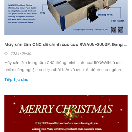
Máy uốn tấm CNC độ chính xác cao RWA05-2000P. Đứng đầu tại Trung Quốc và thứ hai trên toàn thế giới. Máy uốn tấm CNC độ chính xác cao RWA05-2000P. Đứng đầu tại Trung Quốc và thứ hai trên toàn thế giới.
2024-01-30
Máy uốn tấm trung tâm CNC thông minh linh hoạt RONGWIN là sản
phẩm công nghệ cao được phát triển và sản xuất dành cho ngành
công nghiệp gia công kim loại tấm nhằm nâng cao hiệu quả sản xuất,
Tiếp tục đọc
giảm cường độ lao động và tăng cường hình ảnh doanh nghiệp.
Trung tâm uốn panel CNC RONGWIN sử dụng hệ thống ...