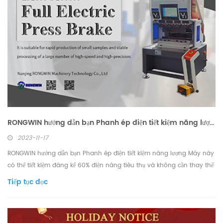
RONGWIN hướng dẫn bạn Phanh ép điện tiết kiệm năng lượng
2023-11-17
RONGWIN hướng dẫn bạn Phanh ép điện tiết kiệm năng lượng Máy này
có thể tiết kiệm đáng kể 60% điện năng tiêu thụ và không cần thay thế
van dầu và thủy lực thường xuyên. Nó phù hợp để sản xuất nhanh các
Tiếp tục đọc
mẫu nhỏ và xử lý ổn định số lượng lớn tốc độ cao, độ chính xác cao
Chúng tôi cũng có thể cung cấp ...