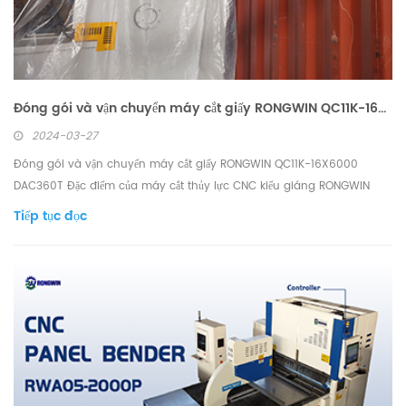
Đóng gói và vận chuyển máy cắt giấy RONGWIN QC11K-16X6000 DAC360T
2024-03-27
Đóng gói và vận chuyển máy cắt giấy RONGWIN QC11K-16X6000
DAC360T Đặc điểm của máy cắt thủy lực CNC kiểu giáng RONGWIN
QC11K DAC36OT 1. Khung được làm bằng kết cấu thép hàn, có đủ độ
Tiếp tục đọc
bền và độ cứng, loại bỏ ứng suất bên trong và rung động tần số cao,
đảm bảo độ chính xác tổng thể của thân máy bay. C...