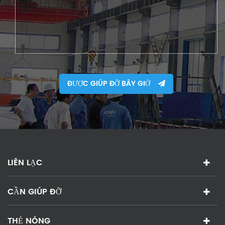
ĐƯỢC GIÚP ĐỠ BÂY GIỜ
LIÊN LẠC
CẦN GIÚP ĐỠ
THẺ NÓNG