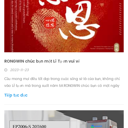
RONGWIN chúc bạn một Lễ Tạ ơn vui vẻ
2023-11-23
Cầu mong mọi điều tốt đẹp trong cuộc sống sẽ là của bạn, không chỉ
vào Lễ tạ ơn mà trong suốt năm tới.RONGWIN chúc bạn có một ngày
tốt lành
Tiếp tục đọc