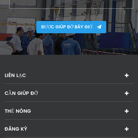
ĐƯỢC GIÚP ĐỠ BÂY GIỜ
LIÊN LẠC
CẦN GIÚP ĐỠ
THẺ NÓNG
ĐĂNG KÝ