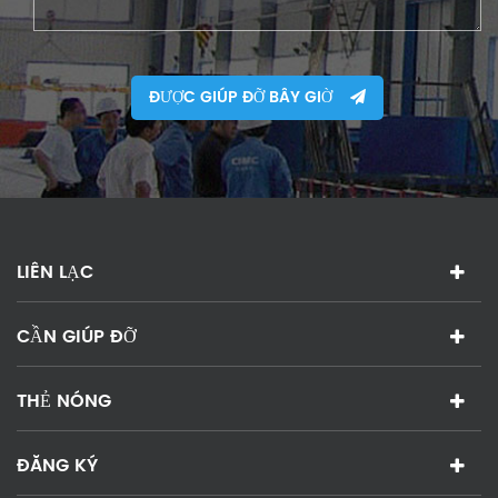
ĐƯỢC GIÚP ĐỠ BÂY GIỜ
LIÊN LẠC
CẦN GIÚP ĐỠ
THẺ NÓNG
ĐĂNG KÝ