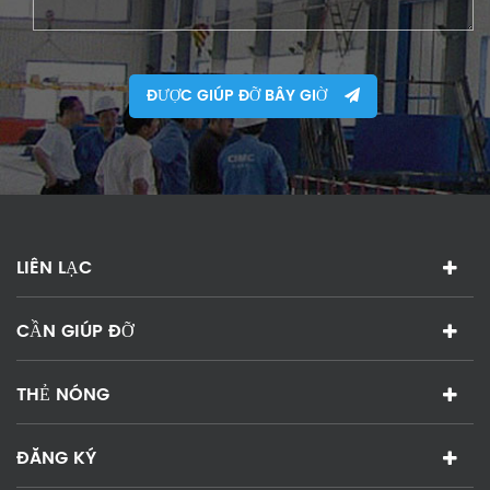
ĐƯỢC GIÚP ĐỠ BÂY GIỜ
LIÊN LẠC
CẦN GIÚP ĐỠ
THẺ NÓNG
ĐĂNG KÝ