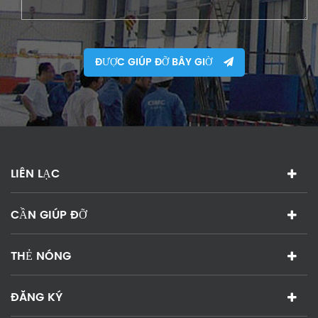
ĐƯỢC GIÚP ĐỠ BÂY GIỜ
LIÊN LẠC
CẦN GIÚP ĐỠ
THẺ NÓNG
ĐĂNG KÝ