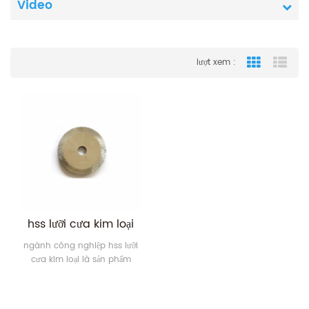
Video
lượt xem :
Grid View
List
hss lưỡi cưa kim loại
ngành công nghiệp hss lưỡi
cưa kim loại là sản phẩm
chính của chúng tôi quá, lưỡi
của chúng tôi được làm
bằng vật liệu thép hợp kim,