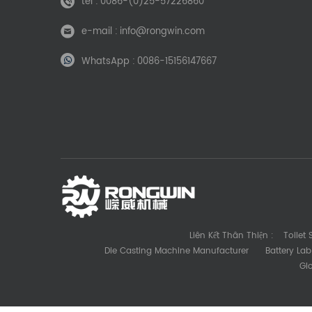
tel :
0086-(0)25-57226860
e-mail :
info@rongwin.com
WhatsApp :
0086-15156147667
Liên Kết Thân Thiện :
Toilet
Die Casting Machine Manufacturer
Battery La
Gl