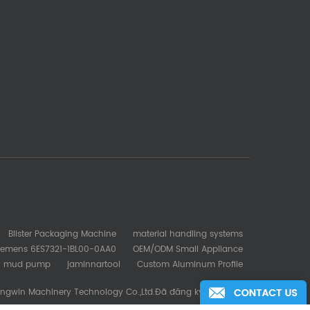
Blister Packaging Machine
material handling systems
iemens 6ES7321-1BL00-0AA0
OEM/ODM Small Appliance
mud pump
jaminnartool
Custom Aluminum Profile
ngwin Machinery Technology Co.,Ltd.Đã đăng ký Bản quyền.