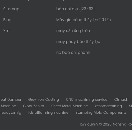
Sitemap
báo chí điện j23-63t
Blog
Máy gia công thủy lực 110 tấn
Xml
máy uốn ống tròn
máy phay báo thủy lực
nc báo chí phanh
 Seat Damper
Grey Iron Casting
CNC machining service
Ctmach
b Machine
Glory Zenith
Sheet Metal Machine
kesomachining
S
oreadytomfg
fdsrollformingmachine
Stamping Mold Components
bản quyền © 2026 Nanjing Ro