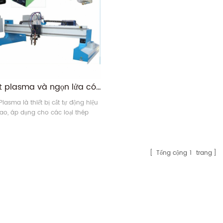
Máy cắt plasma và ngọn lửa có độ chính xác cao RONGWIN để cắt thép tấm dày
Plasma là thiết bị cắt tự động hiệu
ao, áp dụng cho các loại thép
 thép không gỉ, cũng như cắt kim
u chính xác tấm kim loại. Được sử
g rãi trong các nhà sản xuất kim
 của vật liệu kim loại và quảng cáo
Tổng cộng
1
trang
h công nghiệp hoặc cắt hàng thủ
công kim loại.23