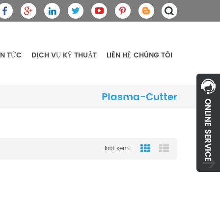
IN TỨC
DỊCH VỤ KỸ THUẬT
LIÊN HỆ CHÚNG TÔI
Plasma-Cutter
lượt xem :
Grid View
List View