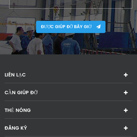
ĐƯỢC GIÚP ĐỠ BÂY GIỜ
LIÊN LẠC
CẦN GIÚP ĐỠ
THẺ NÓNG
ĐĂNG KÝ